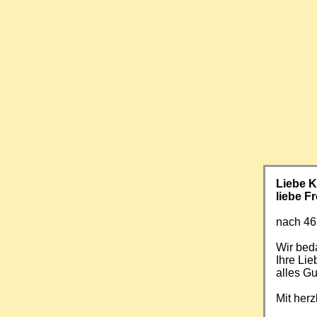
Liebe 
liebe F
nach 46
Wir beda
Ihre Li
alles Gu
Mit her