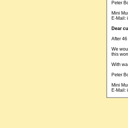
Peter B
Mini Mu
E-Mail:
Dear cu
After 46
We would
this won
With wa
Peter B
Mini Mu
E-Mail: