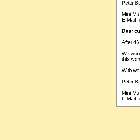
Peter B
Mini Mu
E-Mail:
Dear cu
After 46
We would
this won
With wa
Peter B
Mini Mu
E-Mail: