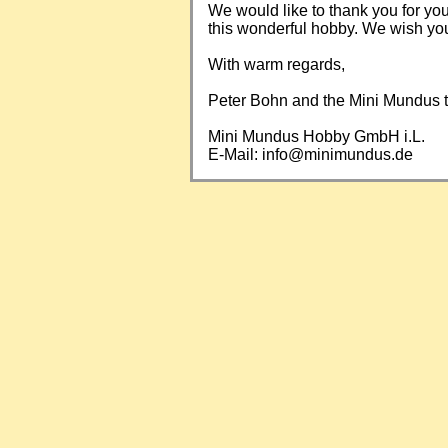
We would like to thank you for yo
this wonderful hobby. We wish you a
With warm regards,
Peter Bohn and the Mini Mundus
Mini Mundus Hobby GmbH i.L.
E-Mail:
info@minimundus.de