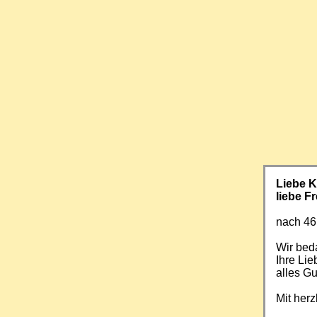
Liebe 
liebe F
nach 46
Wir beda
Ihre Li
alles Gu
Mit her