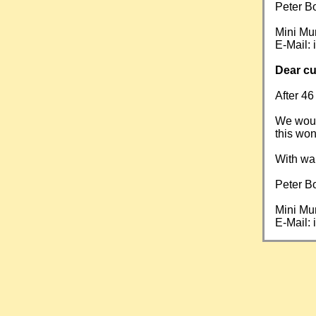
Peter B
Mini Mu
E-Mail:
Dear cu
After 46
We would
this won
With wa
Peter B
Mini Mu
E-Mail: