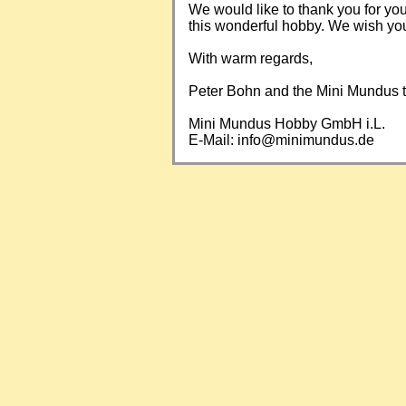
We would like to thank you for yo
this wonderful hobby. We wish you a
With warm regards,
Peter Bohn and the Mini Mundus
Mini Mundus Hobby GmbH i.L.
E-Mail:
info@minimundus.de