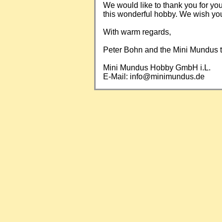
We would like to thank you for yo
this wonderful hobby. We wish you a
With warm regards,
Peter Bohn and the Mini Mundus
Mini Mundus Hobby GmbH i.L.
E-Mail:
info@minimundus.de