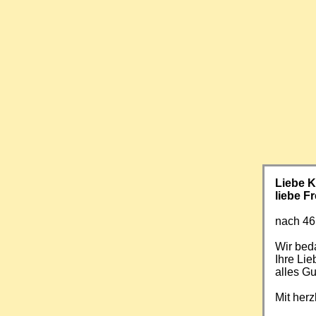
Liebe 
liebe F
nach 46
Wir beda
Ihre Li
alles Gu
Mit her