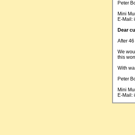
Peter B
Mini Mu
E-Mail:
Dear cu
After 46
We would
this won
With wa
Peter B
Mini Mu
E-Mail: