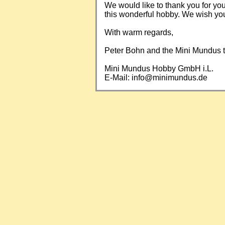
We would like to thank you for yo
this wonderful hobby. We wish you a
With warm regards,
Peter Bohn and the Mini Mundus
Mini Mundus Hobby GmbH i.L.
E-Mail:
info@minimundus.de