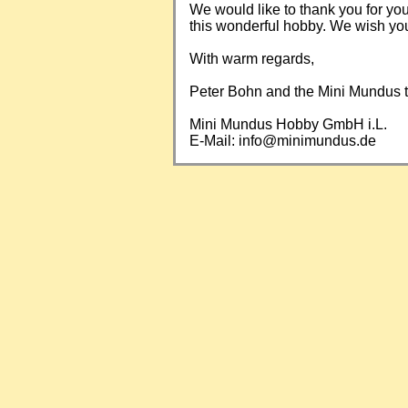
We would like to thank you for yo
this wonderful hobby. We wish you a
With warm regards,
Peter Bohn and the Mini Mundus
Mini Mundus Hobby GmbH i.L.
E-Mail:
info@minimundus.de