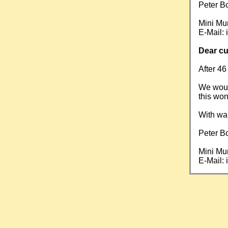
Peter B
Mini Mu
E-Mail:
Dear cu
After 46
We would
this won
With wa
Peter B
Mini Mu
E-Mail: