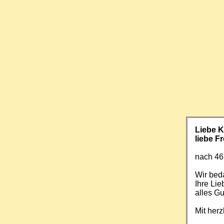
Liebe 
liebe F
nach 46
Wir beda
Ihre Li
alles Gu
Mit her