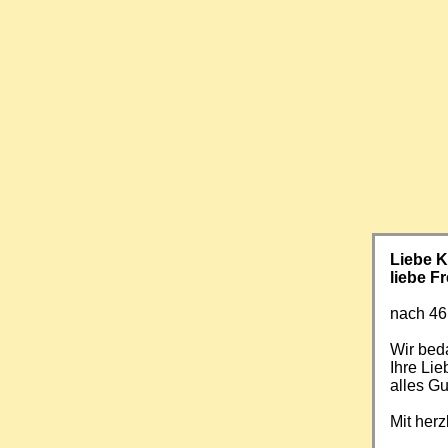
Liebe 
liebe F
nach 46
Wir beda
Ihre Li
alles Gu
Mit her