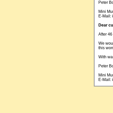
Peter B
Mini Mu
E-Mail:
Dear cu
After 46
We would
this won
With wa
Peter B
Mini Mu
E-Mail: