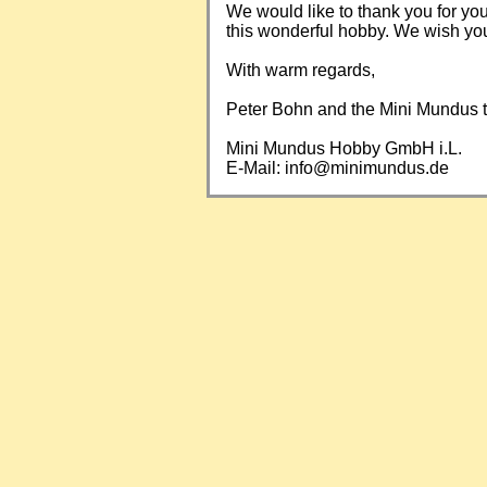
We would like to thank you for yo
this wonderful hobby. We wish you a
With warm regards,
Peter Bohn and the Mini Mundus
Mini Mundus Hobby GmbH i.L.
E-Mail:
info@minimundus.de