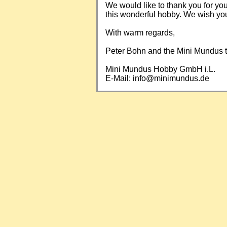
We would like to thank you for yo
this wonderful hobby. We wish you a
With warm regards,
Peter Bohn and the Mini Mundus
Mini Mundus Hobby GmbH i.L.
E-Mail:
info@minimundus.de